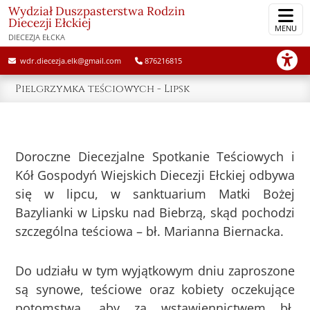
Wydział Duszpasterstwa Rodzin
Diecezji Ełckiej
MENU
DIECEZJA EŁCKA
wdr.diecezja.elk@gmail.com
876216815
Pielgrzymka teściowych - Lipsk
Doroczne Diecezjalne Spotkanie Teściowych i
Kół Gospodyń Wiejskich Diecezji Ełckiej odbywa
się w lipcu, w sanktuarium Matki Bożej
Bazylianki w Lipsku nad Biebrzą, skąd pochodzi
szczególna teściowa – bł. Marianna Biernacka.
Do udziału w tym wyjątkowym dniu zaproszone
są synowe, teściowe oraz kobiety oczekujące
potomstwa, aby za wstawiennictwem bł.