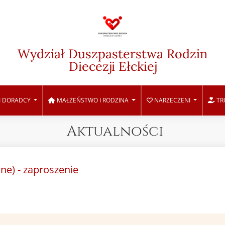
Wydział Duszpasterstwa Rodzin
Diecezji Ełckiej
I DORADCY
MAŁŻEŃSTWO I RODZINA
NARZECZENI
TR
Aktualności
ne) - zaproszenie