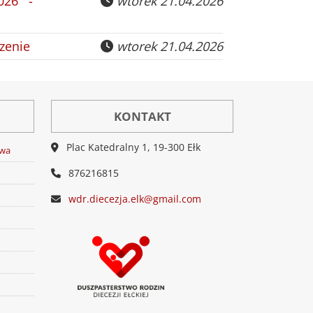
026 -
wtorek 21.04.2026
zenie
wtorek 21.04.2026
KONTAKT
Plac Katedralny 1, 19-300 Ełk
twa
876216815
wdr.diecezja.elk@gmail.com