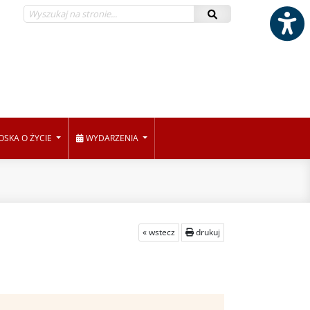
OSKA O ŻYCIE
WYDARZENIA
« wstecz
drukuj