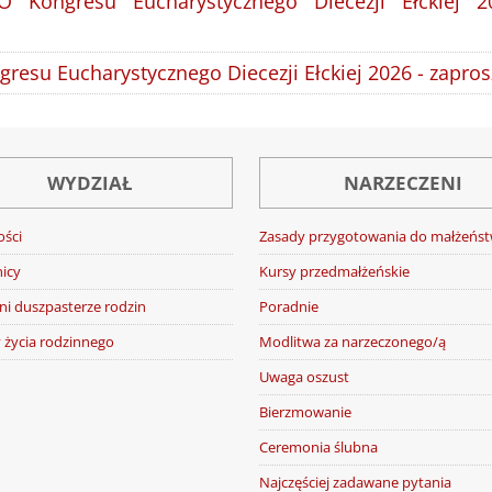
IO Kongresu Eucharystycznego Diecezji Ełckiej 2
resu Eucharystycznego Diecezji Ełckiej 2026 - zapros
WYDZIAŁ
NARZECZENI
ości
Zasady przygotowania do małżeńs
icy
Kursy przedmałżeńskie
ni duszpasterze rodzin
Poradnie
 życia rodzinnego
Modlitwa za narzeczonego/ą
Uwaga oszust
Bierzmowanie
Ceremonia ślubna
Najczęściej zadawane pytania