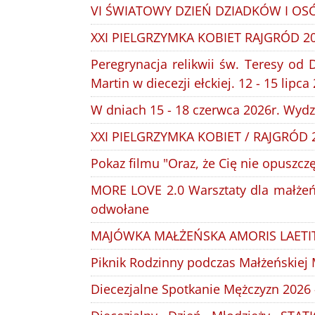
VI ŚWIATOWY DZIEŃ DZIADKÓW I OSÓB
XXI PIELGRZYMKA KOBIET RAJGRÓD 2
Peregrynacja relikwii św. Teresy od D
Martin w diecezji ełckiej. 12 - 15 lipca 
W dniach 15 - 18 czerwca 2026r. Wydz
XXI PIELGRZYMKA KOBIET / RAJGRÓD 2
Pokaz filmu "Oraz, że Cię nie opuszcz
MORE LOVE 2.0 Warsztaty dla małżeńs
odwołane
MAJÓWKA MAŁŻEŃSKA AMORIS LAETIT
Piknik Rodzinny podczas Małżeńskiej M
Diecezjalne Spotkanie Mężczyzn 2026 