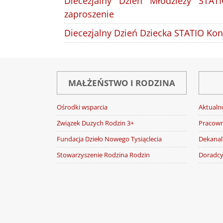
Diecezjalny Dzień Młodzieży STAT
zaproszenie
Diecezjalny Dzień Dziecka STATIO Kong
MAŁŻEŃSTWO I RODZINA
Ośrodki wsparcia
Aktualn
Związek Duzych Rodzin 3+
Pracown
Fundacja Dzieło Nowego Tysiąclecia
Dekanal
Stowarzyszenie Rodzina Rodzin
Doradcy